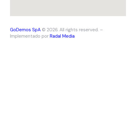
GoDemos SpA
© 2026. All rights reserved. –
Implementado por
Radal Media
Close
this
module
Dess Hernández
Un taller práctico donde analizamos textos
comerciales y exploramos estrategias de
autodirección para potenciar tu interpretación en
radio, TV y formatos digitales. A través de una ruleta
creativa de ejercicios, llevarás tu voz a nuevos
territorios. Cerramos con un diagnóstico
personalizado de voz comercial para que sigas
creciendo con claridad.