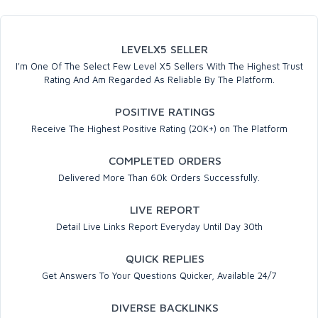
LEVELX5 SELLER
I'm One Of The Select Few Level X5 Sellers With The Highest Trust
Rating And Am Regarded As Reliable By The Platform.
POSITIVE RATINGS
Receive The Highest Positive Rating (20K+) on The Platform
COMPLETED ORDERS
Delivered More Than 60k Orders Successfully.
LIVE REPORT
Detail Live Links Report Everyday Until Day 30th
QUICK REPLIES
Get Answers To Your Questions Quicker, Available 24/7
DIVERSE BACKLINKS