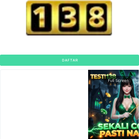
DAFTAR