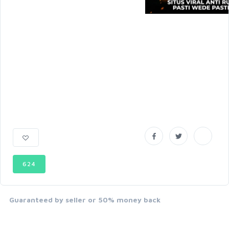
624
Guaranteed by seller or 50% money back