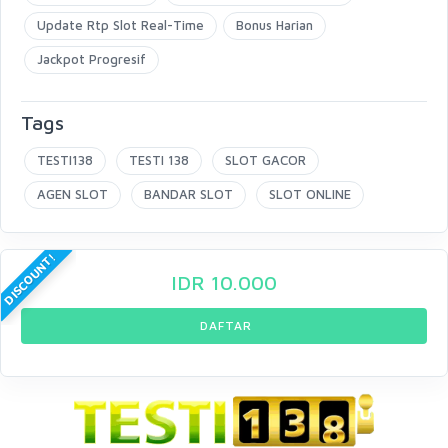
Update Rtp Slot Real-Time
Bonus Harian
Jackpot Progresif
Tags
TESTI138
TESTI 138
SLOT GACOR
AGEN SLOT
BANDAR SLOT
SLOT ONLINE
DISCOUNT!
IDR
10.000
DAFTAR