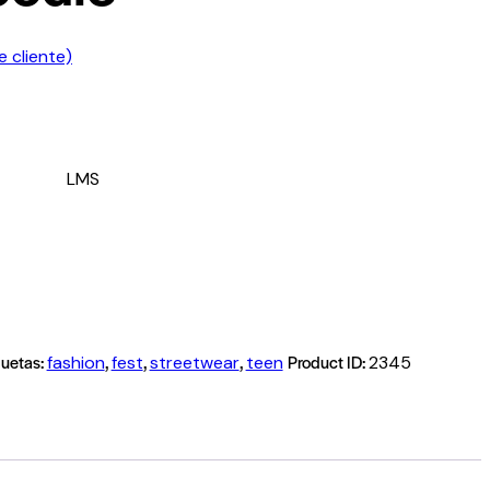
 cliente)
L
M
S
quetas:
,
,
,
Product ID:
fashion
fest
streetwear
teen
2345