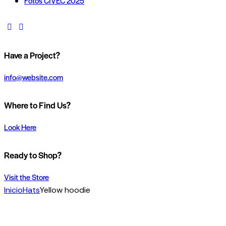
Fotos CIVEC 2025
instagram
whatsapp
Have a Project?
info@website.com
Where to Find Us?
Look Here
Ready to Shop?
Visit the Store
Inicio
Hats
Yellow hoodie