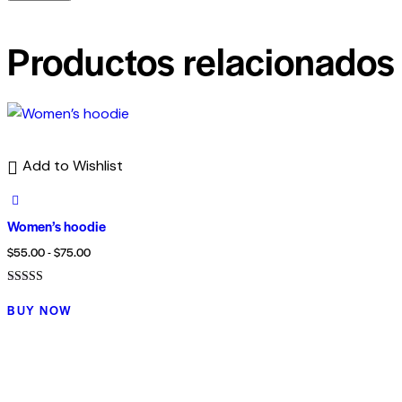
Productos relacionados
Add to Wishlist
Women’s hoodie
Rango
$
55.00
-
$
75.00
de
Valorado con
Este
precios:
5.00
BUY NOW
de 5
producto
desde
tiene
$55.00
múltiples
hasta
variantes.
$75.00