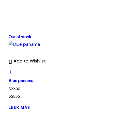
Out of stock
Add to Wishlist
Blue panama
$
22.00
Valorado
con
LEER MÁS
4.00
de 5