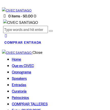
0 items
-
$0.00
0
COMPRAR ENTRADA
Close
Home
Que es CIVEC
Cronograma
Speakers
Entradas
Curatoría
Patrocinios
COMPRAR TALLERES