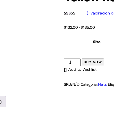
(
1
valoración de
Valorado
1
con
4.00
Rango
$
132.00
-
$
135.00
de 5 en
base a
de
valoración
precios:
de un
Size
cliente
desde
$132.00
hasta
Yellow
BUY NOW
$135.00
hoodie
Add to Wishlist
cantidad
SKU:
Categoría:
Eti
N/D
Hats
)