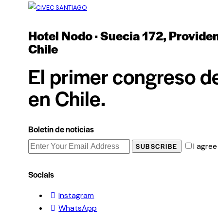
Las
opciones
Hotel Nodo · Suecia 172, Provide
se
pueden
Chile
elegir
El primer congreso d
en
la
en Chile.
página
de
producto
Boletín de noticias
I agree
SUBSCRIBE
Socials
Instagram
WhatsApp