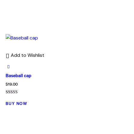
Add to Wishlist
Baseball cap
$
19.00
Valorado con
5.00
BUY NOW
de 5