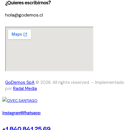
¿Quieres escribirnos?
hola@godemos.cl
GoDemos SpA
© 2026. All rights reserved. – Implementado
por
Radal Media
Instagram
Whatsapp
+1 840 841 25 69