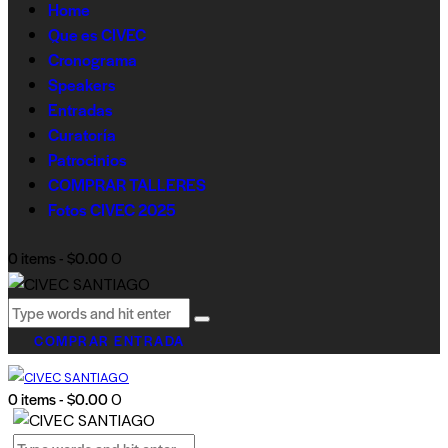
Home
Que es CIVEC
Cronograma
Speakers
Entradas
Curatoría
Patrocinios
COMPRAR TALLERES
Fotos CIVEC 2025
0 items
-
$0.00
0
COMPRAR ENTRADA
0 items
-
$0.00
0