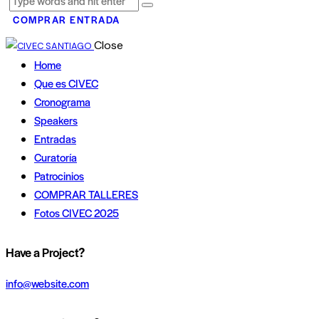
COMPRAR ENTRADA
Close
Home
Que es CIVEC
Cronograma
Speakers
Entradas
Curatoría
Patrocinios
COMPRAR TALLERES
Fotos CIVEC 2025
instagram
whatsapp
Have a Project?
info@website.com