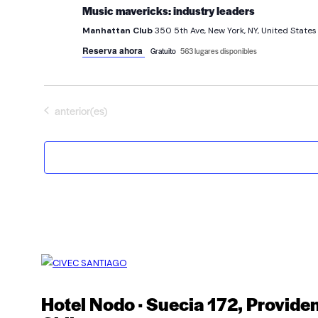
Music mavericks: industry leaders
Manhattan Club
350 5th Ave, New York, NY, United States
Reserva ahora
Gratuito
563 lugares disponibles
Eventos
anterior(es)
Hotel Nodo · Suecia 172, Provide