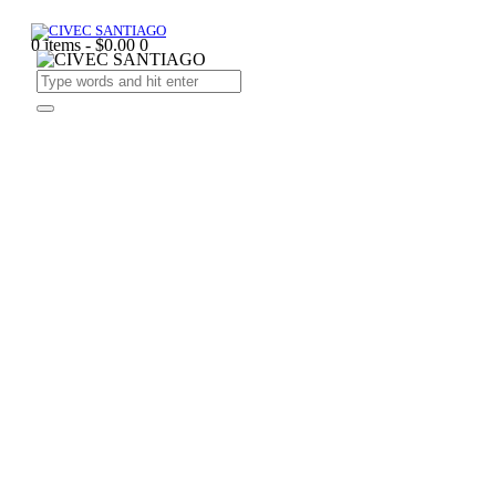
0 items
-
$0.00
0
Close
this
module
Dess Hernández
Un taller práctico donde analizamos textos
comerciales y exploramos estrategias de
autodirección para potenciar tu interpretación en
radio, TV y formatos digitales. A través de una ruleta
creativa de ejercicios, llevarás tu voz a nuevos
territorios. Cerramos con un diagnóstico
personalizado de voz comercial para que sigas
creciendo con claridad.
Close
this