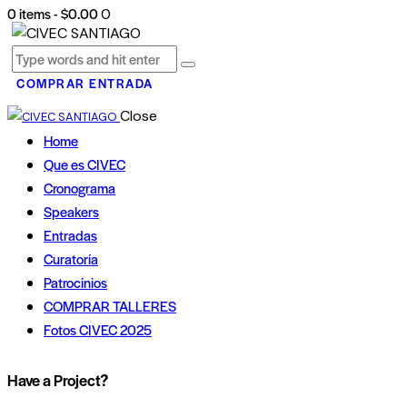
0 items
-
$0.00
0
COMPRAR ENTRADA
Close
Home
Que es CIVEC
Cronograma
Speakers
Entradas
Curatoría
Patrocinios
COMPRAR TALLERES
Fotos CIVEC 2025
instagram
whatsapp
Have a Project?