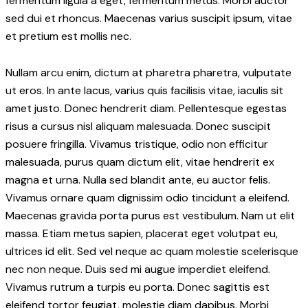
fermentum ligula a eget, fermentum metus. Morbi auctor
sed dui et rhoncus. Maecenas varius suscipit ipsum, vitae
et pretium est mollis nec.
Nullam arcu enim, dictum at pharetra pharetra, vulputate
ut eros. In ante lacus, varius quis facilisis vitae, iaculis sit
amet justo. Donec hendrerit diam. Pellentesque egestas
risus a cursus nisl aliquam malesuada. Donec suscipit
posuere fringilla. Vivamus tristique, odio non efficitur
malesuada, purus quam dictum elit, vitae hendrerit ex
magna et urna. Nulla sed blandit ante, eu auctor felis.
Vivamus ornare quam dignissim odio tincidunt a eleifend.
Maecenas gravida porta purus est vestibulum. Nam ut elit
massa. Etiam metus sapien, placerat eget volutpat eu,
ultrices id elit. Sed vel neque ac quam molestie scelerisque
nec non neque. Duis sed mi augue imperdiet eleifend.
Vivamus rutrum a turpis eu porta. Donec sagittis est
eleifend tortor feugiat, molestie diam dapibus. Morbi