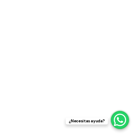
integrando el arte interpretativo con el
conocimiento técnico y la gestión estratégica de la
propia marca. El encuentro profundiza en la visión de
un productor y locutor contemporáneo que asume
múltiples funciones: auto grabarse, autogestionarse,
dirigir sus propias sesiones y presentar propuestas
competitivas ante un mercado cada vez más
exigente.
Se analizarán las herramientas tecnológicas más
relevantes del entorno actual, su impacto en la
productividad y la calidad del audio, así como las
prácticas que permiten optimizar tiempos y elevar
los estándares profesionales. Asimismo, se abordarán
temas esenciales más allá del entorno de estudio,
tales como el desarrollo de la identidad artística, la
proyección personal como marca, la creación de un
rider técnico y stage plot adecuados, la búsqueda de
patrocinios y la vinculación con marcas y tendencias
emergentes. La charla destaca la importancia del
¿Necesitas ayuda?
oído como instrumento complementario a la voz, la
exploración de técnicas de inflexión, calentamiento y
enfriamiento vocal, y la necesidad de mantener una