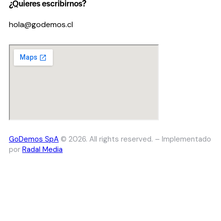
¿Quieres escribirnos?
hola@godemos.cl
GoDemos SpA
© 2026. All rights reserved. – Implementado
por
Radal Media
Close
this
module
Dess Hernández
Un taller práctico donde analizamos textos